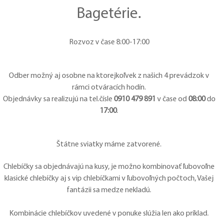
Bagetérie.
Rozvoz v čase
8:00-17:00
Odber možný aj osobne na ktorejkoľvek z našich 4 prevádzok v
rámci otváracích hodín.
Objednávky sa realizujú na tel.čísle
0910 479 891
v čase od
08:00
do
17:00
.
Štátne sviatky máme zatvorené.
Chlebíčky sa objednávajú na kusy, je možno kombinovať ľubovoľne
klasické chlebíčky aj s vip chlebíčkami v ľubovoľných počtoch, Vašej
fantázii sa medze nekladú.
Kombinácie chlebíčkov uvedené v ponuke slúžia len ako príklad.