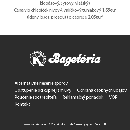
klobásový, syrový, vlašský)
Cena vip chlebíček nivový, vajíčkový,tuniakový
1,69eur
údený losos, prosciutto,caprese
2,05eur
"
Alternatívne riešenie sporov
Odstúpenie od kúpnej zmluvy
Ochrana osobných údajov
Poučenie spotrebiteľa
Reklamačný poriadok
VOP
Kontakt
www.bageteria.eu
|
© Comein.sk s.r.o. - Informačný systém Ccontroll