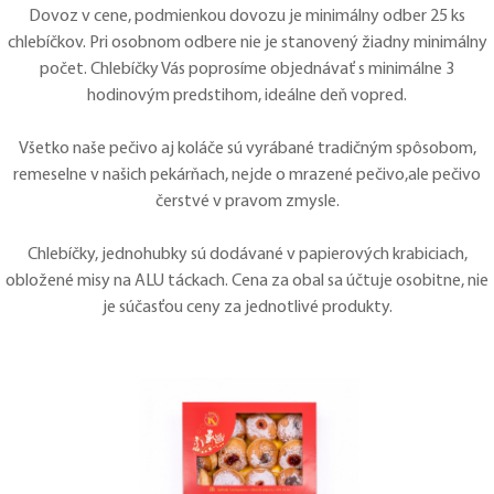
Dovoz v cene, podmienkou dovozu je minimálny odber 25 ks
chlebíčkov. Pri osobnom odbere nie je stanovený žiadny minimálny
počet. Chlebíčky Vás poprosíme objednávať s minimálne 3
hodinovým predstihom, ideálne deň vopred.
Všetko naše pečivo aj koláče sú vyrábané tradičným spôsobom,
remeselne v našich pekárňach, nejde o mrazené pečivo,ale pečivo
čerstvé v pravom zmysle.
Chlebíčky, jednohubky sú dodávané v papierových krabiciach,
obložené misy na ALU táckach. Cena za obal sa účtuje osobitne, nie
je súčasťou ceny za jednotlivé produkty.